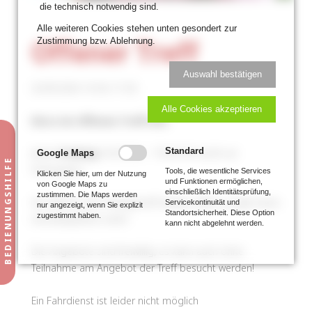
die technisch notwendig sind.
Alle weiteren Cookies stehen unten gesondert zur
Zustimmung bzw. Ablehnung.
Offener Treff
Auswahl bestätigen
20.09.2024 14:30–17:30
Alle Cookies akzeptieren
Disco im Offenen Treff (5€)
Jeden
Freitag
16:30 Uhr – 19:30 Uhr (nicht an
Standard
Google Maps
Feiertagen)
Tools, die wesentliche Services
Klicken Sie hier, um der Nutzung
und Funktionen ermöglichen,
von Google Maps zu
einschließlich Identitätsprüfung,
zustimmen. Die Maps werden
Ab 2024 ist der Freitagstreff wieder offen, es gibt keine
Servicekontinuität und
nur angezeigt, wenn Sie explizit
Standortsicherheit. Diese Option
zugestimmt haben.
Anmeldepflicht mehr!
kann nicht abgelehnt werden.
Die Angebote sind freiwillig, es kann auch ohne
Teilnahme am Angebot der Treff besucht werden!
Ein Fahrdienst ist leider nicht möglich