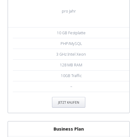
pro Jahr
10 GB Festplatte
PHP/MySQL
3 GHz Intel Xeon
128 MB RAM
10GB Traffic
–
JETZT KAUFEN
Business Plan