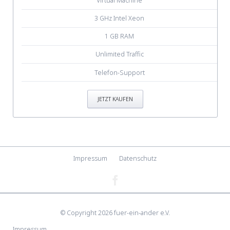
Virtual Machine
3 GHz Intel Xeon
1 GB RAM
Unlimited Traffic
Telefon-Support
JETZT KAUFEN
Navigation
Impressum
Datenschutz
überspringen
© Copyright 2026 fuer-ein-ander e.V.
Navigation
Impressum