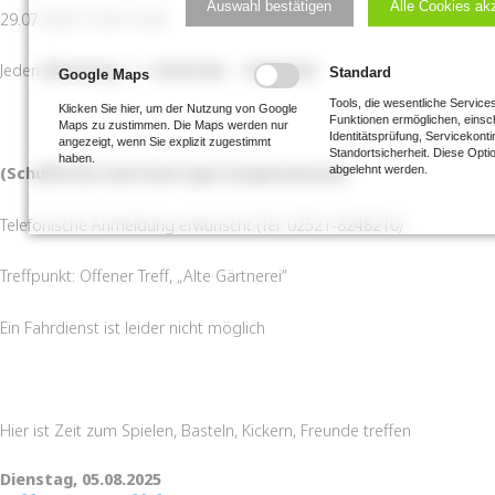
Auswahl bestätigen
Alle Cookies ak
29.07.2025 14:30–16:30
Jeden
Dienstag
von
16:30 Uhr – 18:30 Uhr
Standard
Google Maps
Tools, die wesentliche Service
Klicken Sie hier, um der Nutzung von Google
Funktionen ermöglichen, einsch
Maps zu zustimmen. Die Maps werden nur
Identitätsprüfung, Servicekonti
angezeigt, wenn Sie explizit zugestimmt
Standortsicherheit. Diese Opti
haben.
(Schulferien und Feiertage ausgenommen)
abgelehnt werden.
Telefonische Anmeldung erwünscht (Tel. 02521-8248210)
Treffpunkt: Offener Treff, „Alte Gärtnerei“
Ein Fahrdienst ist leider nicht möglich
Hier ist Zeit zum Spielen, Basteln, Kickern, Freunde treffen
Dienstag,
05.08.2025