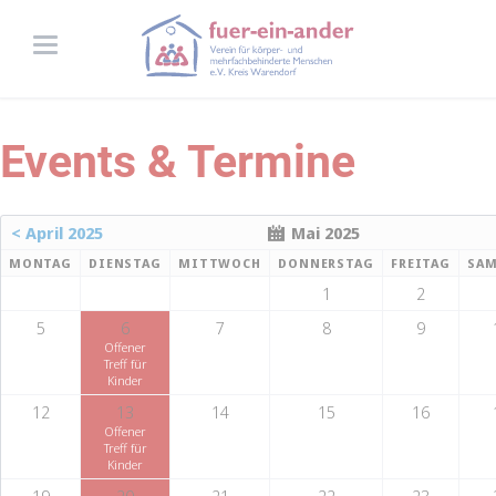
Events & Termine
< April 2025
Mai 2025
MONTAG
DIENSTAG
MITTWOCH
DONNERSTAG
FREITAG
SA
1
2
5
6
7
8
9
Offener
Treff für
Kinder
12
13
14
15
16
Offener
Treff für
Kinder