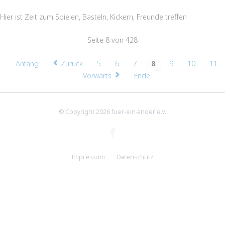
Hier ist Zeit zum Spielen, Basteln, Kickern, Freunde treffen
Seite 8 von 428
Anfang
Zurück
5
6
7
8
9
10
11
Vorwärts
Ende
© Copyright 2026 fuer-ein-ander e.V.
Navigation
Impressum
Datenschutz
überspringen